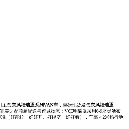
司主营
东风福瑞通系列VAN车
，重磅现货发售
东风福瑞通
，完美适配商超配送与跨城物流；V6E明窗版采用6-9座灵活布
标准（好能拉、好好开、好经济、好好看），车高＜2米畅行地