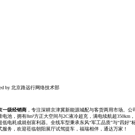
 Powered by 北京路远行网络技术部
京一级经销商
，专注深耕京津冀新能源城配与客货两用市场。公
量电池，拥有8m³方正大空间与2C液冷超充，满电续航超350km
低电耗成就创富利器。全线车型秉承东风“军工品质”与“四好”
式服务，欢迎莅临朝阳展厅试驾提车，福瑞相伴，通达万家！