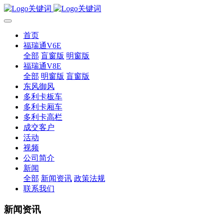
首页
福瑞通V6E
全部
盲窗版
明窗版
福瑞通V8E
全部
明窗版
盲窗版
东风御风
多利卡板车
多利卡厢车
多利卡高栏
成交客户
活动
视频
公司简介
新闻
全部
新闻资讯
政策法规
联系我们
新闻资讯