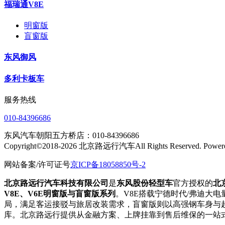
福瑞通V8E
明窗版
盲窗版
东风御风
多利卡板车
服务热线
010-84396686
东风汽车朝阳五方桥店：010-84396686
Copyright©2018-2026 北京路远行汽车All Rights Reserved.
网站备案/许可证号
京ICP备18058850号-2
北京路远行汽车科技有限公司
是
东风股份轻型车
官方授权的
北
V8E、V6E明窗版与盲窗版系列
。V8E搭载宁德时代/弗迪大电
局，满足客运接驳与旅居改装需求，盲窗版则以高强钢车身与超
库。北京路远行提供从金融方案、上牌挂靠到售后维保的一站