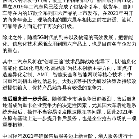
快国六的研发与布局，覆盖全品系的国六产品陆续推向市场。
早在2019年二汽东风已经完成了包括牵引车、载货车、自卸
车等在内的17款全系列国六产品的上市发布。在2021年召开
的商务年会上，现场亮相的国六展车相比之前在舒适、油耗、
可靠等多方面进行了再次的升级。
除此之外，随着5G时代的到来以及物流的高效发展，把智能
化、信息化技术逐渐应用到国六产品上，也是目前各车企发力
的重点。
其中二汽东风将在“创领三途”技术品牌战略指导下，以“信息化
智能化 低碳化 电动化 高品质”为技术创新主要方向，重点打
造差异化定制、AMT、智能安全和智能网联等核心技术；中
国重汽则指出通过信息化、大数据等手段为研发决策及持续改
进提供输入，保持产品始终具有较强的竞争力。
售后服务进一步升级。
随着重卡市场竞争日趋激烈，售后服务
逐渐成为重卡企业竞争力的决定性因素，尤其国六车后处理系
统升级后，操作不当容易引发限速限扭等问题，因此2021年
在原有基础上进一步提升售后服务，也是企业抢占市场的一项
重要措施。
中国轻汽2021年确保售后服务迈上新台阶，亲人服务进行十