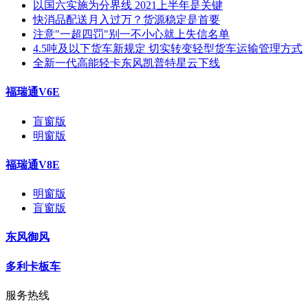
以国六实施为分界线 2021上半年是关键
快消品配送月入过万？货源稳定是首要
注意"一超四罚"别一不小心就上失信名单
4.5吨及以下货车新规定 切实转变轻型货车运输管理方式
全新一代高能轻卡东风凯普特星云下线
福瑞通V6E
盲窗版
明窗版
福瑞通V8E
明窗版
盲窗版
东风御风
多利卡板车
服务热线