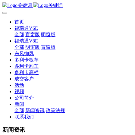
首页
福瑞通V6E
全部
盲窗版
明窗版
福瑞通V8E
全部
明窗版
盲窗版
东风御风
多利卡板车
多利卡厢车
多利卡高栏
成交客户
活动
视频
公司简介
新闻
全部
新闻资讯
政策法规
联系我们
新闻资讯