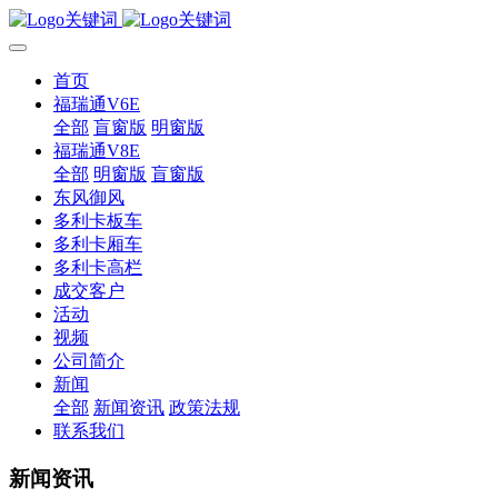
首页
福瑞通V6E
全部
盲窗版
明窗版
福瑞通V8E
全部
明窗版
盲窗版
东风御风
多利卡板车
多利卡厢车
多利卡高栏
成交客户
活动
视频
公司简介
新闻
全部
新闻资讯
政策法规
联系我们
新闻资讯