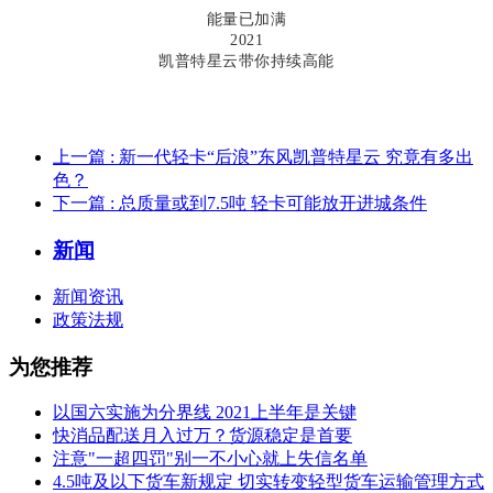
能量已加满
2021
凯普特星云带你持续高能
上一篇
: 新一代轻卡“后浪”东风凯普特星云 究竟有多出
色？
下一篇
: 总质量或到7.5吨 轻卡可能放开进城条件
新闻
新闻资讯
政策法规
为您推荐
以国六实施为分界线 2021上半年是关键
快消品配送月入过万？货源稳定是首要
注意"一超四罚"别一不小心就上失信名单
4.5吨及以下货车新规定 切实转变轻型货车运输管理方式