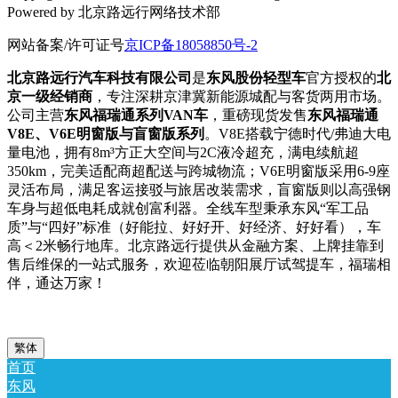
Powered by 北京路远行网络技术部
网站备案/许可证号
京ICP备18058850号-2
北京路远行汽车科技有限公司
是
东风股份轻型车
官方授权的
北
京一级经销商
，专注深耕京津冀新能源城配与客货两用市场。
公司主营
东风福瑞通系列VAN车
，重磅现货发售
东风福瑞通
V8E、V6E明窗版与盲窗版系列
。V8E搭载宁德时代/弗迪大电
量电池，拥有8m³方正大空间与2C液冷超充，满电续航超
350km，完美适配商超配送与跨城物流；V6E明窗版采用6-9座
灵活布局，满足客运接驳与旅居改装需求，盲窗版则以高强钢
车身与超低电耗成就创富利器。全线车型秉承东风“军工品
质”与“四好”标准（好能拉、好好开、好经济、好好看），车
高＜2米畅行地库。北京路远行提供从金融方案、上牌挂靠到
售后维保的一站式服务，欢迎莅临朝阳展厅试驾提车，福瑞相
伴，通达万家！
繁体
首页
东风