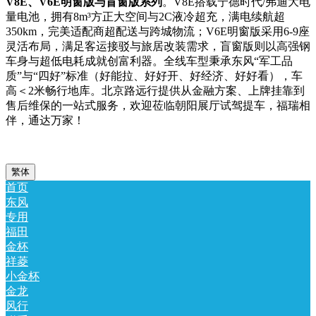
V8E、V6E明窗版与盲窗版系列
。V8E搭载宁德时代/弗迪大电
量电池，拥有8m³方正大空间与2C液冷超充，满电续航超
350km，完美适配商超配送与跨城物流；V6E明窗版采用6-9座
灵活布局，满足客运接驳与旅居改装需求，盲窗版则以高强钢
车身与超低电耗成就创富利器。全线车型秉承东风“军工品
质”与“四好”标准（好能拉、好好开、好经济、好好看），车
高＜2米畅行地库。北京路远行提供从金融方案、上牌挂靠到
售后维保的一站式服务，欢迎莅临朝阳展厅试驾提车，福瑞相
伴，通达万家！
繁体
首页
东风
专用
福田
金杯
祥菱
小金杯
金龙
风行