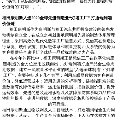
厂”实现了从供应商到客户的全流程创新，被视为打通端到端
价值链的“灯塔工厂”。
福田康明斯入选
2020
全球先进制造业“灯塔工厂” 打通端到端
价值链
福田康明斯作为康明斯与福田汽车共同投资建设的领先发
动机制造企业，在成立之初就秉承康明斯先进的制造体系管理
理念，采用高效的现代化数字工厂运营方式，凭借其在制造执
行系统、硬件设施、供应链体系和质量控制四大系统的优势为
客户提供符合康明斯全球统一品质标准的动力产品。
在今年的评比中，福田康明斯正是凭借工厂在数字化供应
链
/
制造的全方位应用脱颖而出，以“端到端打通产品全生命周
期数据，建立一流质量水平企业的转型”入选全球制造业“灯塔
工厂”，主要包括以下几个方面：利用车联网数据为客户创造
价值，降低运营成本；运用先进的分析手段，链接端到端的质
量数据有效降低索赔率；运用运行数据，挖掘数据价值，提升
运营效率；先进的总装流程诊断以及故障预防体系助力品质和
性能的提升；先进的数据，深度的数据分析和管控提高了产品
的可靠性。
福田康明斯通过物联网及人工智能技术，打通端到端全生命周
期数据，从设计、生产直至后市场服务。正因为在这些方面的