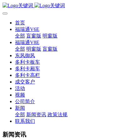
首页
福瑞通V6E
全部
盲窗版
明窗版
福瑞通V8E
全部
明窗版
盲窗版
东风御风
多利卡板车
多利卡厢车
多利卡高栏
成交客户
活动
视频
公司简介
新闻
全部
新闻资讯
政策法规
联系我们
新闻资讯