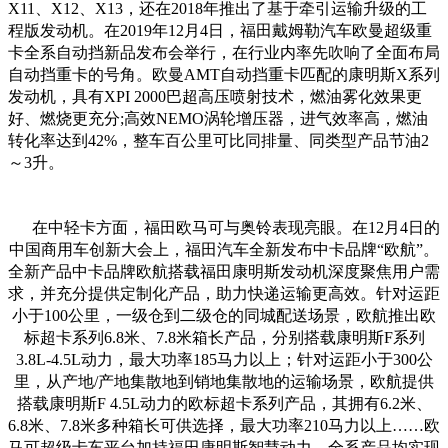
X11
、
X12
、
X13
，还在
2018
年推出了基于牵引运输升级的工
程版发动机。在
2019
年
12
月
4
日，福田戴姆勒汽车欧曼超级重
卡全系自动挡新品发布会举行，在行业内率先吹响了全面布局
自动挡重卡的号角。欧曼
AMT
自动挡重卡匹配的康明斯
X
系列
发动机，具有
XPI 2000
巴超高压喷射技术，燃油雾化效果更
好、燃烧更充分
;
高效
NEMO
涡轮增压器，进气效率高，燃油
转化率达到
42%
，整车百公里可比同排量、同类型产品节油
2
～
3
升。
在中轻卡方面，福田欧马可与奥铃表现亮眼。在
12
月4日的
中国商用车创新大会上，福田汽车全新发布中卡品牌“欧航”。
全新产品中卡品牌欧航搭载福田康明斯发动机深度聚焦用户需
求，并充分提供定制化产品，助力快递运输更高效。针对运距
小于100公里，一级仓到二级仓的同城配送场景，欧航推出欧
标超卡系列6.8米、7.8米箱长产品，分别搭载康明斯F系列
3.8L-4.5L动力，最大功率185马力以上；针对运距小于300公
里，从产地/产地集散地到销地集散地的运输场景，欧航提供
搭载康明斯F 4.5L动力的欧标超卡系列产品，其拥有6.2米、
6.8米、7.8米多种箱长可供选择，最大功率210马力以上……欧
马可超级卡车平台加持福田康明斯智慧动力，全系产品均实现