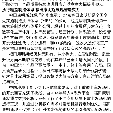
不懈努力，产品质量持续改进且客户满意度大幅提升
40%
。
执行精益制造体系
福田康明斯展现智造实力
福田康明斯总经理陈华表示：
“
北京福田康明斯是全国率
先实施制造执行体系（MES）的公司，也是康明斯全球第一
家实施制造执行体系的公司。经过十年的发展逐步建立起一套
数字化生产体系，从产品管理，经营计划，体系运行，设备管
理全方面进行数字化建设。特别是近年来基于数据基础，敏捷
开发快速迭代，充分进行IT和OT的融合，这次入选灯塔工厂
是对福田康明斯智能制造中数字化转型实践的高度认可。”
福田康明斯经历从无到有、从小到大，在智能制造、质量
升级方面不断取得突破，现在其产品已全面进入国六阶段。目
前，福田汽车产品已覆盖重卡、中卡、轻卡等商用车市场。国
六新产品研发过程中，福田汽车与福田康明斯结合优势资源，
针对具体应用场景，提出智慧动力解决方案，直击运输市场痛
点与难点。
中国地域辽阔，使用场景非常复杂，对于重型卡车发动机
的开发而言充满了挑战。自
2014
年导入
X
系列平台，福田康明
斯就通过数据分析，充分了解了不同应用场景下重卡发动机的
运行工况，并通过分析客户需求对发动机进行定制优化。福田
康明斯现不仅推出了针对传统优势市场的牵引高效运输发动机