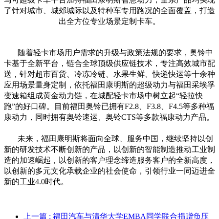
了针对城市、城郊城际以及特种车专用路况的全面覆盖，打造
出全方位专业场景定制卡车。
随着轻卡市场用户需求的升级与政策法规的要求，奥铃中
卡基于全新平台，链合全球顶级供应链技术，专注高效城市配
送，针对超市百货、冷冻冷链、水果生鲜、快递快运等十余种
应用场景量身定制，依托福田康明斯的超级动力与福田采埃孚
变速箱组成黄金动力链，在城配轻卡市场中树立起
“
轻拉快
跑”的好口碑。目前福田奥铃已拥有F2.8、F3.8、F4.5等多种福
康动力，同时拥有奥铃速运、奥铃CTS等多款福康动力产品。
未来，福田康明斯将面向全球、服务中国，继续坚持以创
新的研发技术不断创新的产品，以创新的智能制造推动工业制
造的加速崛起，以创新的客户理念缔造服务客户的全新高度，
以创新的多元文化承载企业的社会使命，引领行业一同迈进全
新的工业
4.0
时代。
上一篇
: 福田汽车与清华大学EMBA同学联合捐赠负压