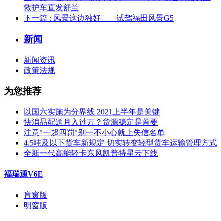
救护车直发舒兰
下一篇
: 风景这边独好——试驾福田风景G5
新闻
新闻资讯
政策法规
为您推荐
以国六实施为分界线 2021上半年是关键
快消品配送月入过万？货源稳定是首要
注意"一超四罚"别一不小心就上失信名单
4.5吨及以下货车新规定 切实转变轻型货车运输管理方式
全新一代高能轻卡东风凯普特星云下线
福瑞通V6E
盲窗版
明窗版