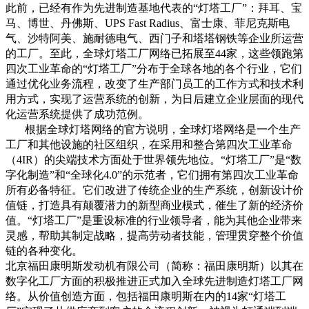
此前，已经有作为先进制造基地代表的“灯塔工厂”：拜耳、宝
马、博世、丹佛斯、UPS Fast Radius、富士康、菲尼克斯电
气、沙特阿美、施耐德电气、西门子和塔塔钢铁等企业所运营
的工厂。至此，全球灯塔工厂网络已拓展至44家，这些领跑第
四次工业革命的“灯塔工厂”分布于全球各地的各个行业，它们
通过优化业务流程，改变了生产部门员工的工作方式和技术利
用方式，实现了运营系统的创新，为日后建立企业层面的现代
化运营系统提供了成功范例。
根据全球灯塔网络的官方说明，全球灯塔网络是一个生产
工厂和其他设施的社区组织，在采用和整合第四次工业革命
（
4IR
）的尖端技术方面处于世界领先地位。“灯塔工厂”是“数
字化制造”和“全球化4.0”的示范者，它们拥有第四次工业革命
所有必备特征。它们改进了传统企业的生产系统，创新设计价
值链，打造具有颠覆潜力的新型商业模式，催生了新的经济价
值。“灯塔工
厂”是重设标准的行业领导者，能为其他企业带来
灵感，帮助其制定战略，提高劳动者技能，管理贯穿整个价值
链的各种变化。
北京福田康明斯发动机有限公司（简称：福田康明斯）以其在
数字化工厂方面的积极推进正式加入全球先进制造灯塔工厂网
络。从价值创造方面，包括福田康明斯在内的
14
家“灯塔工