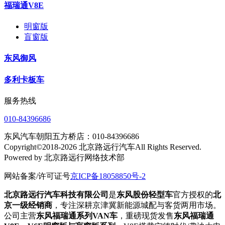
福瑞通V8E
明窗版
盲窗版
东风御风
多利卡板车
服务热线
010-84396686
东风汽车朝阳五方桥店：010-84396686
Copyright©2018-2026 北京路远行汽车All Rights Reserved.
Powered by 北京路远行网络技术部
网站备案/许可证号
京ICP备18058850号-2
北京路远行汽车科技有限公司
是
东风股份轻型车
官方授权的
北
京一级经销商
，专注深耕京津冀新能源城配与客货两用市场。
公司主营
东风福瑞通系列VAN车
，重磅现货发售
东风福瑞通