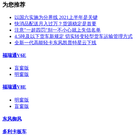
为您推荐
以国六实施为分界线 2021上半年是关键
快消品配送月入过万？货源稳定是首要
注意"一超四罚"别一不小心就上失信名单
4.5吨及以下货车新规定 切实转变轻型货车运输管理方式
全新一代高能轻卡东风凯普特星云下线
福瑞通V6E
盲窗版
明窗版
福瑞通V8E
明窗版
盲窗版
东风御风
多利卡板车