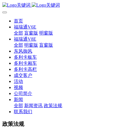
首页
福瑞通V6E
全部
盲窗版
明窗版
福瑞通V8E
全部
明窗版
盲窗版
东风御风
多利卡板车
多利卡厢车
多利卡高栏
成交客户
活动
视频
公司简介
新闻
全部
新闻资讯
政策法规
联系我们
政策法规