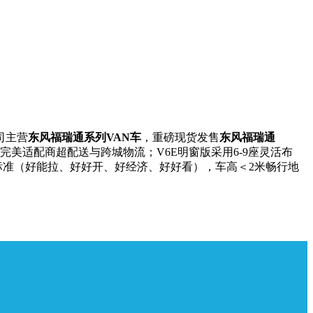
司主营
东风福瑞通系列VAN车
，重磅现货发售
东风福瑞通
，完美适配商超配送与跨城物流；V6E明窗版采用6-9座灵活布
标准（好能拉、好好开、好经济、好好看），车高＜2米畅行地