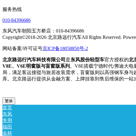
服务热线
010-84396686
东风汽车朝阳五方桥店：010-84396686
Copyright©2018-2026 北京路远行汽车All Rights Reserved.
网站备案/许可证号
京ICP备18058850号-2
北京路远行汽车科技有限公司
是
东风股份轻型车
官方授权的
北
V8E、V6E明窗版与盲窗版系列
。V8E搭载宁德时代/弗迪大电
局，满足客运接驳与旅居改装需求，盲窗版则以高强钢车身与超
库。北京路远行提供从金融方案、上牌挂靠到售后维保的一站
繁体
首页
东风
专用
福田
金杯