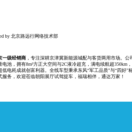
 Powered by 北京路远行网络技术部
京一级经销商
，专注深耕京津冀新能源城配与客货两用市场。公
量电池，拥有8m³方正大空间与2C液冷超充，满电续航超350km
低电耗成就创富利器。全线车型秉承东风“军工品质”与“四好”
式服务，欢迎莅临朝阳展厅试驾提车，福瑞相伴，通达万家！