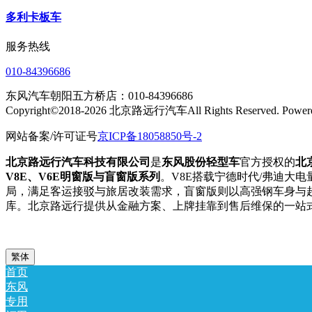
多利卡板车
服务热线
010-84396686
东风汽车朝阳五方桥店：010-84396686
Copyright©2018-2026 北京路远行汽车All Rights Reserved.
网站备案/许可证号
京ICP备18058850号-2
北京路远行汽车科技有限公司
是
东风股份轻型车
官方授权的
北
V8E、V6E明窗版与盲窗版系列
。V8E搭载宁德时代/弗迪大电
局，满足客运接驳与旅居改装需求，盲窗版则以高强钢车身与超
库。北京路远行提供从金融方案、上牌挂靠到售后维保的一站
繁体
首页
东风
专用