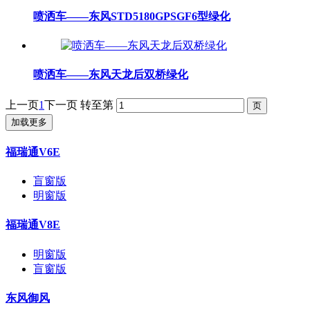
喷洒车——东风STD5180GPSGF6型绿化
喷洒车——东风天龙后双桥绿化
上一页
1
下一页
转至第
加载更多
福瑞通V6E
盲窗版
明窗版
福瑞通V8E
明窗版
盲窗版
东风御风