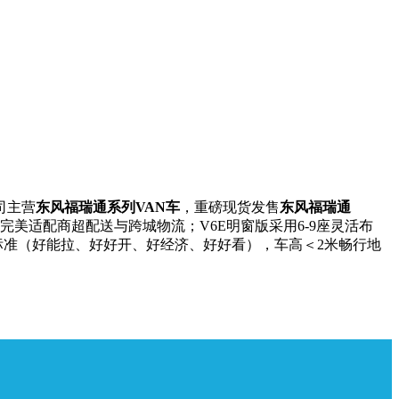
司主营
东风福瑞通系列VAN车
，重磅现货发售
东风福瑞通
，完美适配商超配送与跨城物流；V6E明窗版采用6-9座灵活布
标准（好能拉、好好开、好经济、好好看），车高＜2米畅行地