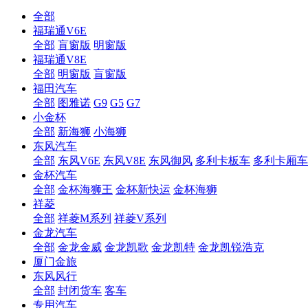
全部
福瑞通V6E
全部
盲窗版
明窗版
福瑞通V8E
全部
明窗版
盲窗版
福田汽车
全部
图雅诺
G9
G5
G7
小金杯
全部
新海狮
小海狮
东风汽车
全部
东风V6E
东风V8E
东风御风
多利卡板车
多利卡厢车
金杯汽车
全部
金杯海狮王
金杯新快运
金杯海狮
祥菱
全部
祥菱M系列
祥菱V系列
金龙汽车
全部
金龙金威
金龙凯歌
金龙凯特
金龙凯锐浩克
厦门金旅
东风风行
全部
封闭货车
客车
专用汽车