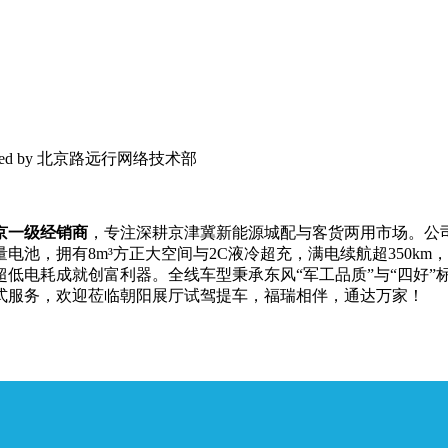
 Powered by 北京路远行网络技术部
京一级经销商
，专注深耕京津冀新能源城配与客货两用市场。公
量电池，拥有8m³方正大空间与2C液冷超充，满电续航超350km
低电耗成就创富利器。全线车型秉承东风“军工品质”与“四好”
式服务，欢迎莅临朝阳展厅试驾提车，福瑞相伴，通达万家！