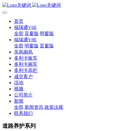
首页
福瑞通V6E
全部
盲窗版
明窗版
福瑞通V8E
全部
明窗版
盲窗版
东风御风
多利卡板车
多利卡厢车
多利卡高栏
成交客户
活动
视频
公司简介
新闻
全部
新闻资讯
政策法规
联系我们
道路养护系列