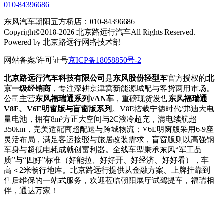
010-84396686
东风汽车朝阳五方桥店：010-84396686
Copyright©2018-2026 北京路远行汽车All Rights Reserved.
Powered by 北京路远行网络技术部
网站备案/许可证号
京ICP备18058850号-2
北京路远行汽车科技有限公司
是
东风股份轻型车
官方授权的
北
京一级经销商
，专注深耕京津冀新能源城配与客货两用市场。
公司主营
东风福瑞通系列VAN车
，重磅现货发售
东风福瑞通
V8E、V6E明窗版与盲窗版系列
。V8E搭载宁德时代/弗迪大电
量电池，拥有8m³方正大空间与2C液冷超充，满电续航超
350km，完美适配商超配送与跨城物流；V6E明窗版采用6-9座
灵活布局，满足客运接驳与旅居改装需求，盲窗版则以高强钢
车身与超低电耗成就创富利器。全线车型秉承东风“军工品
质”与“四好”标准（好能拉、好好开、好经济、好好看），车
高＜2米畅行地库。北京路远行提供从金融方案、上牌挂靠到
售后维保的一站式服务，欢迎莅临朝阳展厅试驾提车，福瑞相
伴，通达万家！