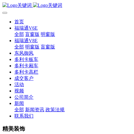
首页
福瑞通V6E
全部
盲窗版
明窗版
福瑞通V8E
全部
明窗版
盲窗版
东风御风
多利卡板车
多利卡厢车
多利卡高栏
成交客户
活动
视频
公司简介
新闻
全部
新闻资讯
政策法规
联系我们
精美装饰