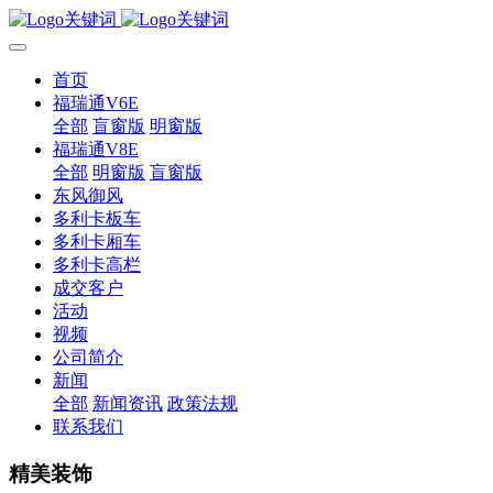
首页
福瑞通V6E
全部
盲窗版
明窗版
福瑞通V8E
全部
明窗版
盲窗版
东风御风
多利卡板车
多利卡厢车
多利卡高栏
成交客户
活动
视频
公司简介
新闻
全部
新闻资讯
政策法规
联系我们
精美装饰