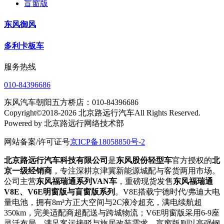
盲窗版
东风御风
多利卡板车
服务热线
010-84396686
东风汽车朝阳五方桥店：010-84396686
Copyright©2018-2026 北京路远行汽车All Rights Reserved.
Powered by 北京路远行网络技术部
网站备案/许可证号
京ICP备18058850号-2
北京路远行汽车科技有限公司
是
东风股份轻型车
官方授权的
北
京一级经销商
，专注深耕京津冀新能源城配与客货两用市场。
公司主营
东风福瑞通系列VAN车
，重磅现货发售
东风福瑞通
V8E、V6E明窗版与盲窗版系列
。V8E搭载宁德时代/弗迪大电
量电池，拥有8m³方正大空间与2C液冷超充，满电续航超
350km，完美适配商超配送与跨城物流；V6E明窗版采用6-9座
灵活布局，满足客运接驳与旅居改装需求，盲窗版则以高强钢