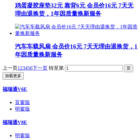
鸡蛋凝胶座垫32元 靠背6元 会员价16元 7天无
理由退换货，1年因质量换新服务
汽车车载风扇 会员价16元 7天无理由退换货，1
年因质量换新服务
上一页
1
2
3
4
5
6
下一页
转至第
加载更多
福瑞通V6E
盲窗版
明窗版
福瑞通V8E
明窗版