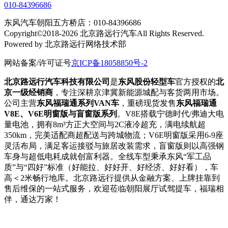
010-84396686
东风汽车朝阳五方桥店：010-84396686
Copyright©2018-2026 北京路远行汽车All Rights Reserved.
Powered by 北京路远行网络技术部
网站备案/许可证号
京ICP备18058850号-2
北京路远行汽车科技有限公司
是
东风股份轻型车
官方授权的
北
京一级经销商
，专注深耕京津冀新能源城配与客货两用市场。
公司主营
东风福瑞通系列VAN车
，重磅现货发售
东风福瑞通
V8E、V6E明窗版与盲窗版系列
。V8E搭载宁德时代/弗迪大电
量电池，拥有8m³方正大空间与2C液冷超充，满电续航超
350km，完美适配商超配送与跨城物流；V6E明窗版采用6-9座
灵活布局，满足客运接驳与旅居改装需求，盲窗版则以高强钢
车身与超低电耗成就创富利器。全线车型秉承东风“军工品
质”与“四好”标准（好能拉、好好开、好经济、好好看），车
高＜2米畅行地库。北京路远行提供从金融方案、上牌挂靠到
售后维保的一站式服务，欢迎莅临朝阳展厅试驾提车，福瑞相
伴，通达万家！