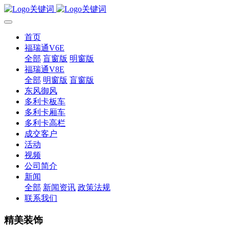
首页
福瑞通V6E
全部
盲窗版
明窗版
福瑞通V8E
全部
明窗版
盲窗版
东风御风
多利卡板车
多利卡厢车
多利卡高栏
成交客户
活动
视频
公司简介
新闻
全部
新闻资讯
政策法规
联系我们
精美装饰