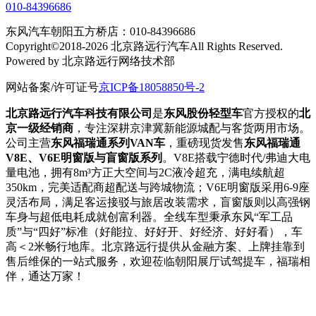
010-84396686
东风汽车朝阳五方桥店：010-84396686
Copyright©2018-2026 北京路远行汽车All Rights Reserved.
Powered by 北京路远行网络技术部
网站备案/许可证号
京ICP备18058850号-2
北京路远行汽车科技有限公司
是
东风股份轻型车
官方授权的
北
京一级经销商
，专注深耕京津冀新能源城配与客货两用市场。
公司主营
东风福瑞通系列VAN车
，重磅现货发售
东风福瑞通
V8E、V6E明窗版与盲窗版系列
。V8E搭载宁德时代/弗迪大电
量电池，拥有8m³方正大空间与2C液冷超充，满电续航超
350km，完美适配商超配送与跨城物流；V6E明窗版采用6-9座
灵活布局，满足客运接驳与旅居改装需求，盲窗版则以高强钢
车身与超低电耗成就创富利器。全线车型秉承东风“军工品
质”与“四好”标准（好能拉、好好开、好经济、好好看），车
高＜2米畅行地库。北京路远行提供从金融方案、上牌挂靠到
售后维保的一站式服务，欢迎莅临朝阳展厅试驾提车，福瑞相
伴，通达万家！