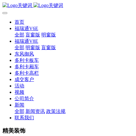
首页
福瑞通V6E
全部
盲窗版
明窗版
福瑞通V8E
全部
明窗版
盲窗版
东风御风
多利卡板车
多利卡厢车
多利卡高栏
成交客户
活动
视频
公司简介
新闻
全部
新闻资讯
政策法规
联系我们
精美装饰