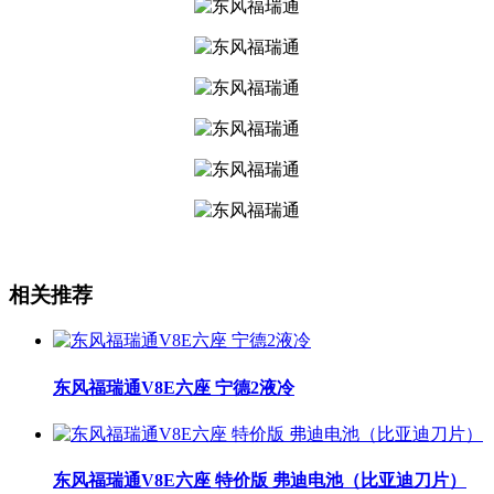
相关推荐
东风福瑞通V8E六座 宁德2液冷
东风福瑞通V8E六座 特价版 弗迪电池（比亚迪刀片）