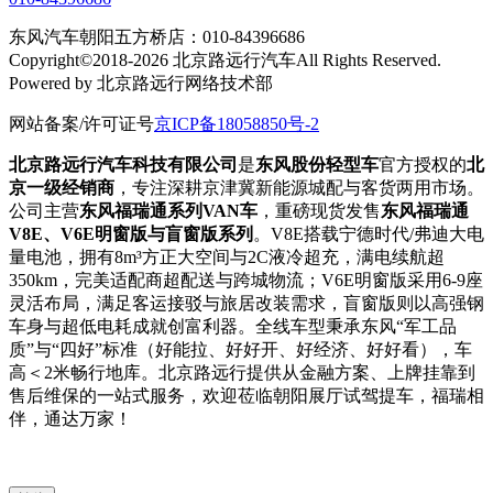
东风汽车朝阳五方桥店：010-84396686
Copyright©2018-2026 北京路远行汽车All Rights Reserved.
Powered by 北京路远行网络技术部
网站备案/许可证号
京ICP备18058850号-2
北京路远行汽车科技有限公司
是
东风股份轻型车
官方授权的
北
京一级经销商
，专注深耕京津冀新能源城配与客货两用市场。
公司主营
东风福瑞通系列VAN车
，重磅现货发售
东风福瑞通
V8E、V6E明窗版与盲窗版系列
。V8E搭载宁德时代/弗迪大电
量电池，拥有8m³方正大空间与2C液冷超充，满电续航超
350km，完美适配商超配送与跨城物流；V6E明窗版采用6-9座
灵活布局，满足客运接驳与旅居改装需求，盲窗版则以高强钢
车身与超低电耗成就创富利器。全线车型秉承东风“军工品
质”与“四好”标准（好能拉、好好开、好经济、好好看），车
高＜2米畅行地库。北京路远行提供从金融方案、上牌挂靠到
售后维保的一站式服务，欢迎莅临朝阳展厅试驾提车，福瑞相
伴，通达万家！