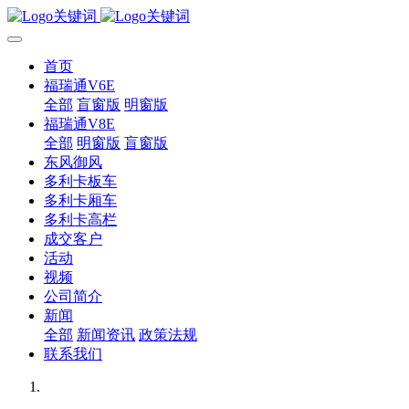
首页
福瑞通V6E
全部
盲窗版
明窗版
福瑞通V8E
全部
明窗版
盲窗版
东风御风
多利卡板车
多利卡厢车
多利卡高栏
成交客户
活动
视频
公司简介
新闻
全部
新闻资讯
政策法规
联系我们