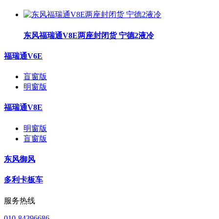
东风福瑞通V8E两座封闭货 宁德2液冷
福瑞通V6E
盲窗版
明窗版
福瑞通V8E
明窗版
盲窗版
东风御风
多利卡板车
服务热线
010-84396686