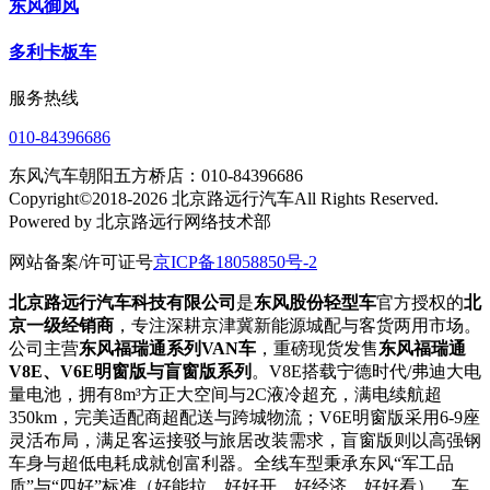
东风御风
多利卡板车
服务热线
010-84396686
东风汽车朝阳五方桥店：010-84396686
Copyright©2018-2026 北京路远行汽车All Rights Reserved.
Powered by 北京路远行网络技术部
网站备案/许可证号
京ICP备18058850号-2
北京路远行汽车科技有限公司
是
东风股份轻型车
官方授权的
北
京一级经销商
，专注深耕京津冀新能源城配与客货两用市场。
公司主营
东风福瑞通系列VAN车
，重磅现货发售
东风福瑞通
V8E、V6E明窗版与盲窗版系列
。V8E搭载宁德时代/弗迪大电
量电池，拥有8m³方正大空间与2C液冷超充，满电续航超
350km，完美适配商超配送与跨城物流；V6E明窗版采用6-9座
灵活布局，满足客运接驳与旅居改装需求，盲窗版则以高强钢
车身与超低电耗成就创富利器。全线车型秉承东风“军工品
质”与“四好”标准（好能拉、好好开、好经济、好好看），车