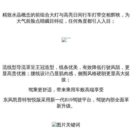
精致水晶概念的前组合大灯与高亮日间行车灯带交相辉映，为
大气前脸点睛瞩目特征，任何角度都引人入目；
流线型导流罩呈王冠造型，线条优美，有效降低行驶风阻，更
显高贵优雅；腰线设计凸显肌肉感，侧围风格硬朗更显高大挺
拔；
驾乘更舒适，带来乘用车般高端享受
东风凯普特智悦版采用新一代B19驾驶平台，驾驶内部全面革
新升级。