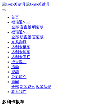
首页
福瑞通V6E
全部
盲窗版
明窗版
福瑞通V8E
全部
明窗版
盲窗版
东风御风
多利卡板车
多利卡厢车
多利卡高栏
成交客户
活动
视频
公司简介
新闻
全部
新闻资讯
政策法规
联系我们
多利卡板车