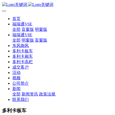
首页
福瑞通V6E
全部
盲窗版
明窗版
福瑞通V8E
全部
明窗版
盲窗版
东风御风
多利卡板车
多利卡厢车
多利卡高栏
成交客户
活动
视频
公司简介
新闻
全部
新闻资讯
政策法规
联系我们
多利卡板车