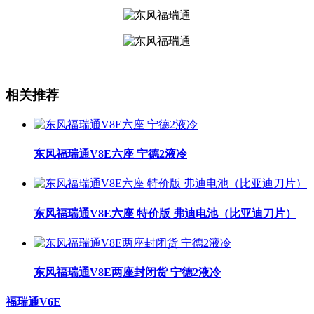
相关推荐
东风福瑞通V8E六座 宁德2液冷
东风福瑞通V8E六座 特价版 弗迪电池（比亚迪刀片）
东风福瑞通V8E两座封闭货 宁德2液冷
福瑞通V6E