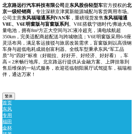
北京路远行汽车科技有限公司
是
东风股份轻型车
官方授权的
北
京一级经销商
，专注深耕京津冀新能源城配与客货两用市场。
公司主营
东风福瑞通系列VAN车
，重磅现货发售
东风福瑞通
V8E、V6E明窗版与盲窗版系列
。V8E搭载宁德时代/弗迪大电
量电池，拥有8m³方正大空间与2C液冷超充，满电续航超
350km，完美适配商超配送与跨城物流；V6E明窗版采用6-9座
灵活布局，满足客运接驳与旅居改装需求，盲窗版则以高强钢
车身与超低电耗成就创富利器。全线车型秉承东风“军工品
质”与“四好”标准（好能拉、好好开、好经济、好好看），车
高＜2米畅行地库。北京路远行提供从金融方案、上牌挂靠到
售后维保的一站式服务，欢迎莅临朝阳展厅试驾提车，福瑞相
伴，通达万家！
繁体
首页
东风
专用
福田
金杯