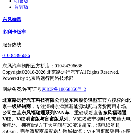
明窗版
盲窗版
东风御风
多利卡板车
服务热线
010-84396686
东风汽车朝阳五方桥店：010-84396686
Copyright©2018-2026 北京路远行汽车All Rights Reserved.
Powered by 北京路远行网络技术部
网站备案/许可证号
京ICP备18058850号-2
北京路远行汽车科技有限公司
是
东风股份轻型车
官方授权的
北
京一级经销商
，专注深耕京津冀新能源城配与客货两用市场。
公司主营
东风福瑞通系列VAN车
，重磅现货发售
东风福瑞通
V8E、V6E明窗版与盲窗版系列
。V8E搭载宁德时代/弗迪大电
量电池，拥有8m³方正大空间与2C液冷超充，满电续航超
350km，完美适配商超配送与跨城物流；V6E明窗版采用6-9座