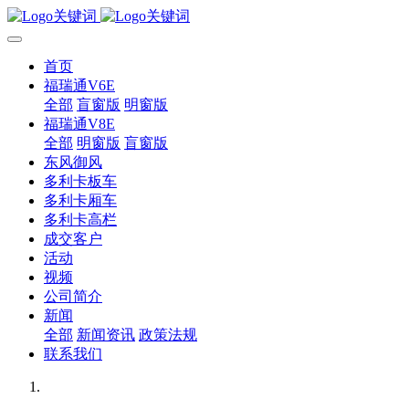
首页
福瑞通V6E
全部
盲窗版
明窗版
福瑞通V8E
全部
明窗版
盲窗版
东风御风
多利卡板车
多利卡厢车
多利卡高栏
成交客户
活动
视频
公司简介
新闻
全部
新闻资讯
政策法规
联系我们