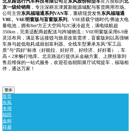
北京路远行汽车科技有限公司
是
东风股份轻型车
官方授权的
北
京一级经销商
，专注深耕京津冀新能源城配与客货两用市场。
公司主营
东风福瑞通系列VAN车
，重磅现货发售
东风福瑞通
V8E、V6E明窗版与盲窗版系列
。V8E搭载宁德时代/弗迪大电
量电池，拥有8m³方正大空间与2C液冷超充，满电续航超
350km，完美适配商超配送与跨城物流；V6E明窗版采用6-9座
灵活布局，满足客运接驳与旅居改装需求，盲窗版则以高强钢
车身与超低电耗成就创富利器。全线车型秉承东风“军工品
质”与“四好”标准（好能拉、好好开、好经济、好好看），车
高＜2米畅行地库。北京路远行提供从金融方案、上牌挂靠到
售后维保的一站式服务，欢迎莅临朝阳展厅试驾提车，福瑞相
伴，通达万家！
繁体
首页
东风
专用
福田
金杯
祥菱