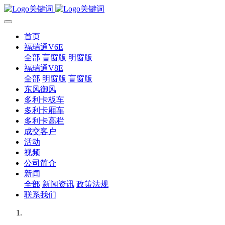
首页
福瑞通V6E
全部
盲窗版
明窗版
福瑞通V8E
全部
明窗版
盲窗版
东风御风
多利卡板车
多利卡厢车
多利卡高栏
成交客户
活动
视频
公司简介
新闻
全部
新闻资讯
政策法规
联系我们