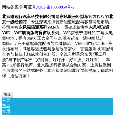
网站备案/许可证号
京ICP备18058850号-2
北京路远行汽车科技有限公司
是
东风股份轻型车
官方授权的
北
京一级经销商
，专注深耕京津冀新能源城配与客货两用市场。
公司主营
东风福瑞通系列VAN车
，重磅现货发售
东风福瑞通
V8E、V6E明窗版与盲窗版系列
。V8E搭载宁德时代/弗迪大电
量电池，拥有8m³方正大空间与2C液冷超充，满电续航超
350km，完美适配商超配送与跨城物流；V6E明窗版采用6-9座
灵活布局，满足客运接驳与旅居改装需求，盲窗版则以高强钢
车身与超低电耗成就创富利器。全线车型秉承东风“军工品
质”与“四好”标准（好能拉、好好开、好经济、好好看），车
高＜2米畅行地库。北京路远行提供从金融方案、上牌挂靠到
售后维保的一站式服务，欢迎莅临朝阳展厅试驾提车，福瑞相
伴，通达万家！
繁体
首页
东风
专用