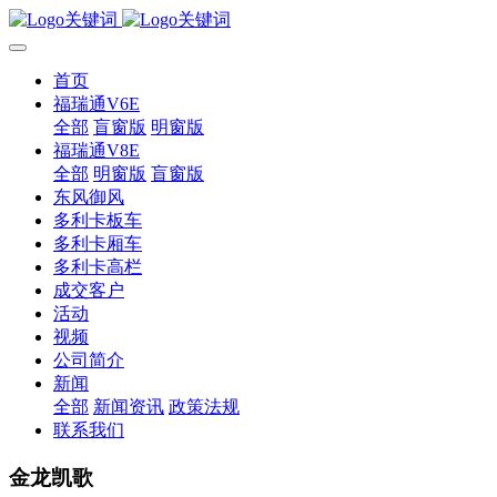
首页
福瑞通V6E
全部
盲窗版
明窗版
福瑞通V8E
全部
明窗版
盲窗版
东风御风
多利卡板车
多利卡厢车
多利卡高栏
成交客户
活动
视频
公司简介
新闻
全部
新闻资讯
政策法规
联系我们
金龙凯歌