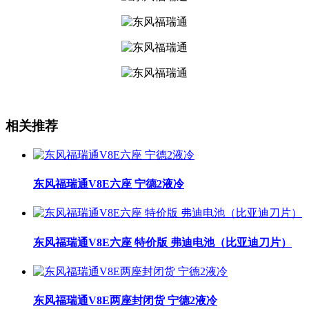
相关推荐
东风福瑞通V8E六座 宁德2液冷
东风福瑞通V8E六座 特价版 弗迪电池（比亚迪刀片）
东风福瑞通V8E两座封闭货 宁德2液冷