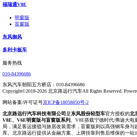
福瑞通V8E
明窗版
盲窗版
东风御风
多利卡板车
服务热线
010-84396686
东风汽车朝阳五方桥店：010-84396686
Copyright©2018-2026 北京路远行汽车All Rights Reserved.
网站备案/许可证号
京ICP备18058850号-2
北京路远行汽车科技有限公司
是
东风股份轻型车
官方授权的
北
V8E、V6E明窗版与盲窗版系列
。V8E搭载宁德时代/弗迪大电
局，满足客运接驳与旅居改装需求，盲窗版则以高强钢车身与超
库。北京路远行提供从金融方案、上牌挂靠到售后维保的一站