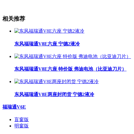
相关推荐
东风福瑞通V8E六座 宁德2液冷
东风福瑞通V8E六座 特价版 弗迪电池（比亚迪刀片）
东风福瑞通V8E两座封闭货 宁德2液冷
福瑞通V6E
盲窗版
明窗版