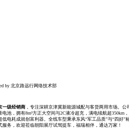
 Powered by 北京路远行网络技术部
京一级经销商
，专注深耕京津冀新能源城配与客货两用市场。公
量电池，拥有8m³方正大空间与2C液冷超充，满电续航超350km
低电耗成就创富利器。全线车型秉承东风“军工品质”与“四好”
式服务，欢迎莅临朝阳展厅试驾提车，福瑞相伴，通达万家！