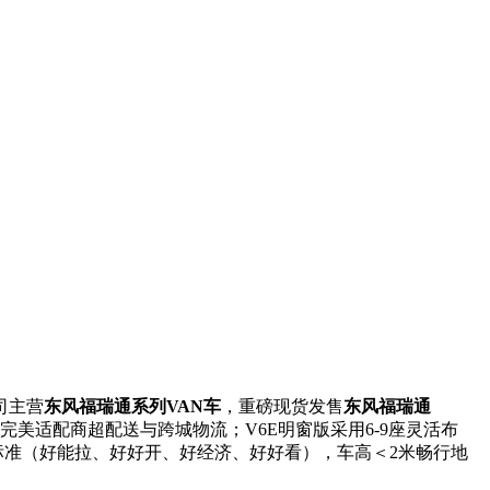
司主营
东风福瑞通系列VAN车
，重磅现货发售
东风福瑞通
，完美适配商超配送与跨城物流；V6E明窗版采用6-9座灵活布
标准（好能拉、好好开、好经济、好好看），车高＜2米畅行地