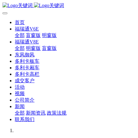
首页
福瑞通V6E
全部
盲窗版
明窗版
福瑞通V8E
全部
明窗版
盲窗版
东风御风
多利卡板车
多利卡厢车
多利卡高栏
成交客户
活动
视频
公司简介
新闻
全部
新闻资讯
政策法规
联系我们