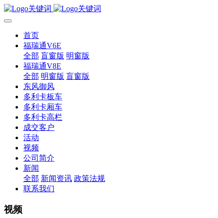
首页
福瑞通V6E
全部
盲窗版
明窗版
福瑞通V8E
全部
明窗版
盲窗版
东风御风
多利卡板车
多利卡厢车
多利卡高栏
成交客户
活动
视频
公司简介
新闻
全部
新闻资讯
政策法规
联系我们
视频