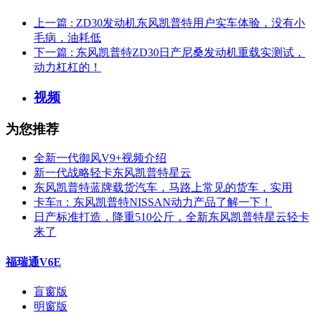
上一篇
: ZD30发动机东风凯普特用户实车体验，没有小
毛病，油耗低
下一篇
: 东风凯普特ZD30日产尼桑发动机重载实测试，
动力杠杠的！
视频
为您推荐
全新一代御风V9+视频介绍
新一代战略轻卡东风凯普特星云
东风凯普特蓝牌载货汽车，马路上常见的货车，实用
卡车π：东风凯普特NISSAN动力产品了解一下！
日产标准打造，降重510公斤，全新东风凯普特星云轻卡
来了
福瑞通V6E
盲窗版
明窗版