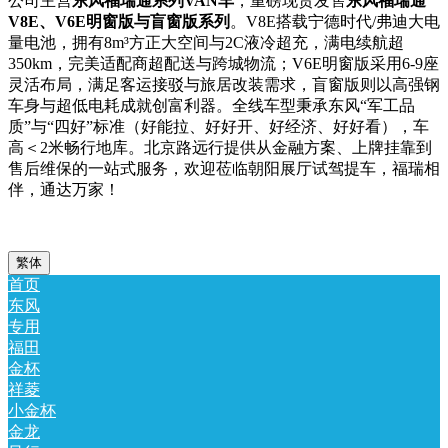
公司主营
东风福瑞通系列VAN车
，重磅现货发售
东风福瑞通
V8E、V6E明窗版与盲窗版系列
。V8E搭载宁德时代/弗迪大电
量电池，拥有8m³方正大空间与2C液冷超充，满电续航超
350km，完美适配商超配送与跨城物流；V6E明窗版采用6-9座
灵活布局，满足客运接驳与旅居改装需求，盲窗版则以高强钢
车身与超低电耗成就创富利器。全线车型秉承东风“军工品
质”与“四好”标准（好能拉、好好开、好经济、好好看），车
高＜2米畅行地库。北京路远行提供从金融方案、上牌挂靠到
售后维保的一站式服务，欢迎莅临朝阳展厅试驾提车，福瑞相
伴，通达万家！
繁体
首页
东风
专用
福田
金杯
祥菱
小金杯
金龙