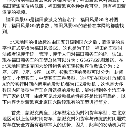
本公司的福田蒙派克图片都为实拍，福田蒙派克咨询底价，
福田蒙派克价格低廉，福田蒙派克各种参数可查。附有福田蒙
派克的视频。
福田风景G5是福田蒙派克的新名字，福田风景G5各种图
片，福田风景G5的参数，福田风景G5的底价在本网站都能找
到。
北京地区的排放标准由国五升级到国六之后，蒙派克的名
字也正式更换为福田风景G5。这也是为了统一福田的车型叫
法或者说便于统一管理，便于人们对福田商务车的统一认知。
现在福田商务车的车型总体可以分为：G5\G7\G9\图雅诺。在
北京地区蒙派克国六阶段销售的车辆按照座位数说分为：2
座、6座、7座、9座、10座。按照车辆的类型可以分为：封闭
货车，小型客车，中型客车三种类型。这些车在国六排放标准
A阶段实行时间内所用的发动机都为1TZ发动机，这也是大多
数国内同类型生产车企所选择的发动机，能够得到各个汽车生
产厂家的认可，由此可见此发动机的性能还是比较可靠的。以
下内容为对蒙派克北京国六阶段现有的车型进行简介。
首先，蒙派克两座。此车型定位为封闭货车车型，在北京
地区可以上蓝牌封闭货车。蒙派克封闭货车与传统的封闭厢式
货车在安全方面有着非常大的优势。因为，此车的发动机为前