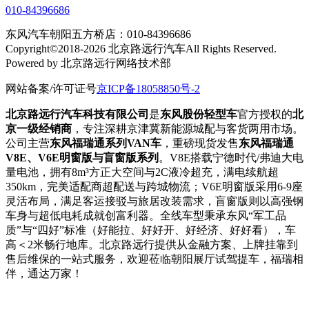
010-84396686
东风汽车朝阳五方桥店：010-84396686
Copyright©2018-2026 北京路远行汽车All Rights Reserved.
Powered by 北京路远行网络技术部
网站备案/许可证号
京ICP备18058850号-2
北京路远行汽车科技有限公司
是
东风股份轻型车
官方授权的
北
京一级经销商
，专注深耕京津冀新能源城配与客货两用市场。
公司主营
东风福瑞通系列VAN车
，重磅现货发售
东风福瑞通
V8E、V6E明窗版与盲窗版系列
。V8E搭载宁德时代/弗迪大电
量电池，拥有8m³方正大空间与2C液冷超充，满电续航超
350km，完美适配商超配送与跨城物流；V6E明窗版采用6-9座
灵活布局，满足客运接驳与旅居改装需求，盲窗版则以高强钢
车身与超低电耗成就创富利器。全线车型秉承东风“军工品
质”与“四好”标准（好能拉、好好开、好经济、好好看），车
高＜2米畅行地库。北京路远行提供从金融方案、上牌挂靠到
售后维保的一站式服务，欢迎莅临朝阳展厅试驾提车，福瑞相
伴，通达万家！