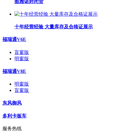
图雅诺封闭货
十年经营经验 大量库存及合格证展示
福瑞通V6E
盲窗版
明窗版
福瑞通V8E
明窗版
盲窗版
东风御风
多利卡板车
服务热线