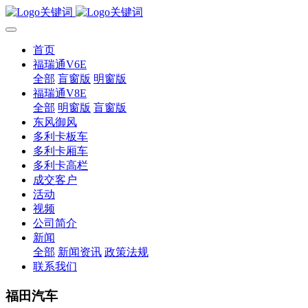
首页
福瑞通V6E
全部
盲窗版
明窗版
福瑞通V8E
全部
明窗版
盲窗版
东风御风
多利卡板车
多利卡厢车
多利卡高栏
成交客户
活动
视频
公司简介
新闻
全部
新闻资讯
政策法规
联系我们
福田汽车